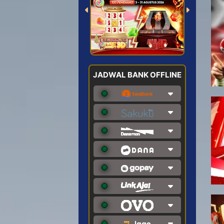
JADWAL BANK OFFLINE