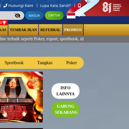
Hubungi Kami
Lupa Kata Sandi?
DAFTAR
O
KAS
TEMBAK IKAN
REFERRAL
PROMOSI
ort, sportbook, idnlive, togel, live casino, slots, tangkas, tembak ika
Sportbook
Tangkas
Poker
INFO
LAINNYA
GABUNG
SEKARANG