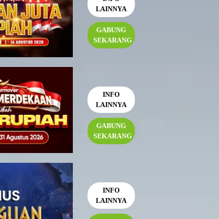
LAINNYA
GABUNG
SEKARANG
INFO
LAINNYA
GABUNG
SEKARANG
INFO
LAINNYA