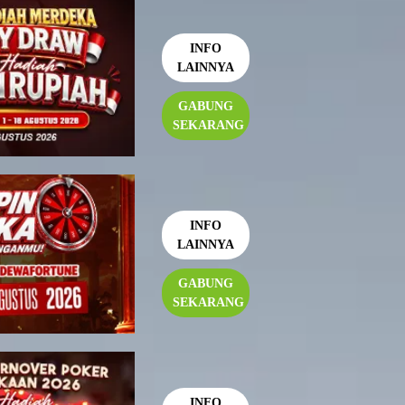
INFO
LAINNYA
GABUNG
SEKARANG
INFO
LAINNYA
GABUNG
SEKARANG
INFO