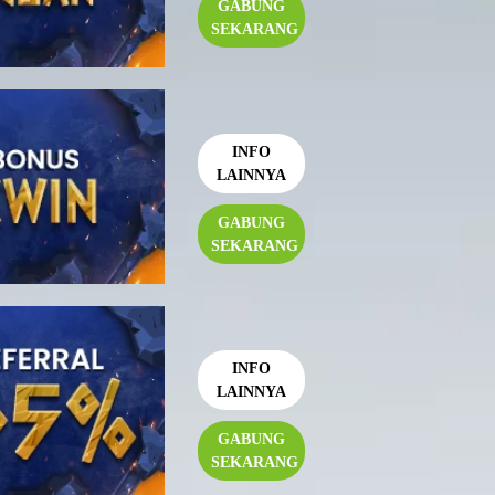
GABUNG
SEKARANG
INFO
LAINNYA
GABUNG
SEKARANG
INFO
LAINNYA
GABUNG
SEKARANG