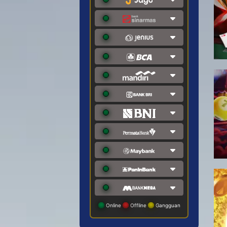
Online
Offline
Gangguan